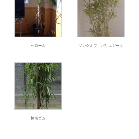
セローム
ソングオブ・バリエガータ
樟南ゴム